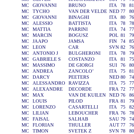
MC
GIOVANNI
BRUNO
ITA
78
8
MC
TYCHO
VAN DER VELDE
NED
77
8
MC
GIOVANNI
BINAGHI
ITA
80
7
MC
ALESSIO
BATTISTA
ITA
78
7
MC
MATTIA
PARRINI
ITA
74
7
MC
MARCIN
BOGUSZ
POL
81
7
MC
JAAPO
JAMSA
FIN
74
8
MC
LEON
CAR
SVN
82
7
MC
ANTONIO J
BULGHERONI
ITA
78
7
MC
GABRIELE S
COSTANZO
ITA
81
7
MC
MASSIMO
DE GIORGI
SUI
76
8
MC
ANDREA
ZANCOLO’
ITA
75
8
MC
DARCY
PEETERS
NED
80
7
MC
ALESSANDRO
RAVIZZA
ITA
75
7
MC
ALEXANDRE
DECORDE
FRA
72
7
MC
MAX
VAN DE KUILEN
NED
76
8
MC
LOUIS
PILOD
FRA
81
7
MC
LORENZO
CASARTELLI
ITA
75
8
MC
LILIAN
LEBOUCHER
FRA
76
7
MC
FAISAL
SALHAB
SAU
79
7
MC
FLORIAN
THULLER
AUT
77
7
MC
TIMON
SVETEK Z
SVN
78
8