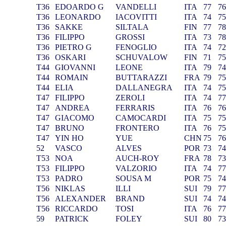
T36
EDOARDO G
VANDELLI
ITA
77
7
T36
LEONARDO
IACOVITTI
ITA
74
7
T36
SAKKE
SILTALA
FIN
77
7
T36
FILIPPO
GROSSI
ITA
73
7
T36
PIETRO G
FENOGLIO
ITA
74
7
T36
OSKARI
SCHUVALOW
FIN
71
7
T44
GIOVANNI
LEONE
ITA
79
7
T44
ROMAIN
BUTTARAZZI
FRA
79
7
T44
ELIA
DALLANEGRA
ITA
74
7
T47
FILIPPO
ZEROLI
ITA
74
7
T47
ANDREA
FERRARIS
ITA
76
7
T47
GIACOMO
CAMOCARDI
ITA
75
7
T47
BRUNO
FRONTERO
ITA
76
7
T47
YIN HO
YUE
CHN
75
7
52
VASCO
ALVES
POR
73
7
T53
NOA
AUCH-ROY
FRA
78
7
T53
FILIPPO
VALZORIO
ITA
74
7
T53
PADRO
SOUSA M
POR
75
7
T56
NIKLAS
ILLI
SUI
79
7
T56
ALEXANDER
BRAND
SUI
74
7
T56
RICCARDO
TOSI
ITA
76
7
59
PATRICK
FOLEY
SUI
80
7