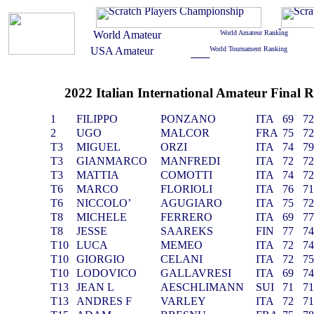
2022 Italian International Amateur Final R
1
FILIPPO
PONZANO
ITA
69
7
2
UGO
MALCOR
FRA
75
7
T3
MIGUEL
ORZI
ITA
74
7
T3
GIANMARCO
MANFREDI
ITA
72
7
T3
MATTIA
COMOTTI
ITA
74
7
T6
MARCO
FLORIOLI
ITA
76
7
T6
NICCOLO’
AGUGIARO
ITA
75
7
T8
MICHELE
FERRERO
ITA
69
7
T8
JESSE
SAAREKS
FIN
77
7
T10
LUCA
MEMEO
ITA
72
7
T10
GIORGIO
CELANI
ITA
72
7
T10
LODOVICO
GALLAVRESI
ITA
69
7
T13
JEAN L
AESCHLIMANN
SUI
71
7
T13
ANDRES F
VARLEY
ITA
72
7