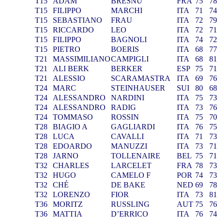
T15
ADAM
BRESNU
FRA
75
7
T15
FILIPPO
MARCHI
ITA
71
7
T15
SEBASTIANO
FRAU
ITA
72
7
T15
RICCARDO
LEO
ITA
72
7
T15
FILIPPO
BAGNOLI
ITA
74
7
T15
PIETRO
BOERIS
ITA
68
7
T21
MASSIMILIANO
CAMPIGLI
ITA
68
8
T21
ALI BERK
BERKER
ESP
75
7
T21
ALESSIO
SCARAMASTRA
ITA
69
7
T24
MARC
STEINHAUSER
SUI
80
6
T24
ALESSANDRO
NARDINI
ITA
75
7
T24
ALESSANDRO
RADIG
ITA
73
7
T24
TOMMASO
ROSSIN
ITA
75
7
T28
BIAGIO A
GAGLIARDI
ITA
76
7
T28
LUCA
CAVALLI
ITA
71
7
T28
EDOARDO
MANUZZI
ITA
73
7
T28
JARNO
TOLLENAIRE
BEL
75
7
T32
CHARLES
LARCELET
FRA
78
7
T32
HUGO
CAMELO F
POR
74
7
T32
CHÉ
DE BAKE
NED
69
7
T32
LORENZO
FIOR
ITA
73
8
T36
MORITZ
RUSSLING
AUT
75
7
T36
MATTIA
D’ERRICO
ITA
76
7