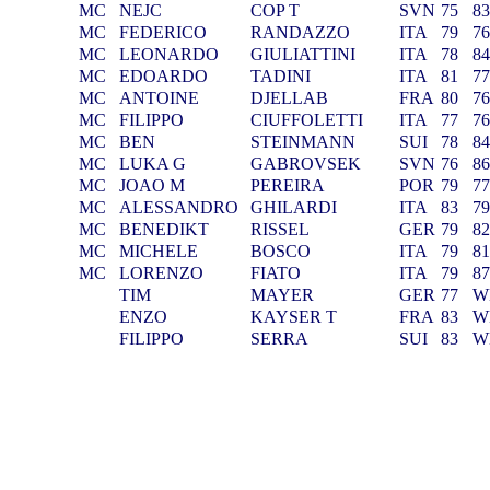
MC
NEJC
COP T
SVN
75
8
MC
FEDERICO
RANDAZZO
ITA
79
7
MC
LEONARDO
GIULIATTINI
ITA
78
8
MC
EDOARDO
TADINI
ITA
81
7
MC
ANTOINE
DJELLAB
FRA
80
7
MC
FILIPPO
CIUFFOLETTI
ITA
77
7
MC
BEN
STEINMANN
SUI
78
8
MC
LUKA G
GABROVSEK
SVN
76
8
MC
JOAO M
PEREIRA
POR
79
7
MC
ALESSANDRO
GHILARDI
ITA
83
7
MC
BENEDIKT
RISSEL
GER
79
8
MC
MICHELE
BOSCO
ITA
79
8
MC
LORENZO
FIATO
ITA
79
8
TIM
MAYER
GER
77
W
ENZO
KAYSER T
FRA
83
W
FILIPPO
SERRA
SUI
83
W