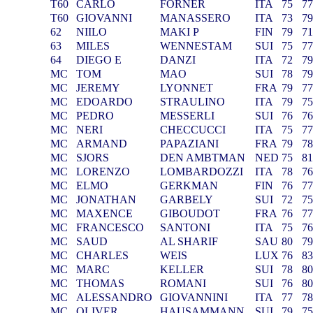
T60
CARLO
FORNER
ITA
75
7
T60
GIOVANNI
MANASSERO
ITA
73
7
62
NIILO
MAKI P
FIN
79
7
63
MILES
WENNESTAM
SUI
75
7
64
DIEGO E
DANZI
ITA
72
7
MC
TOM
MAO
SUI
78
7
MC
JEREMY
LYONNET
FRA
79
7
MC
EDOARDO
STRAULINO
ITA
79
7
MC
PEDRO
MESSERLI
SUI
76
7
MC
NERI
CHECCUCCI
ITA
75
7
MC
ARMAND
PAPAZIANI
FRA
79
7
MC
SJORS
DEN AMBTMAN
NED
75
8
MC
LORENZO
LOMBARDOZZI
ITA
78
7
MC
ELMO
GERKMAN
FIN
76
7
MC
JONATHAN
GARBELY
SUI
72
7
MC
MAXENCE
GIBOUDOT
FRA
76
7
MC
FRANCESCO
SANTONI
ITA
75
7
MC
SAUD
AL SHARIF
SAU
80
7
MC
CHARLES
WEIS
LUX
76
8
MC
MARC
KELLER
SUI
78
8
MC
THOMAS
ROMANI
SUI
76
8
MC
ALESSANDRO
GIOVANNINI
ITA
77
7
MC
OLIVER
HAUSAMMANN
SUI
79
7